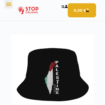
0
0,00
€