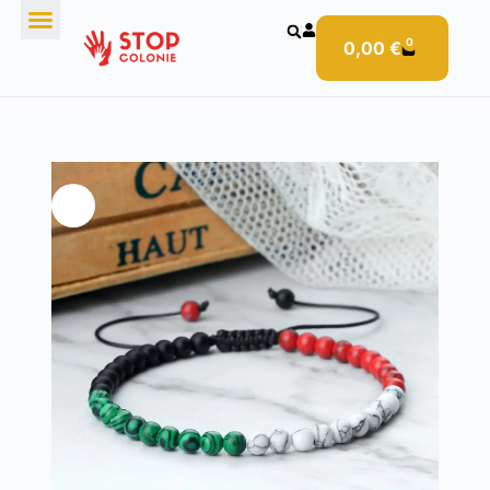
0
0,00
€