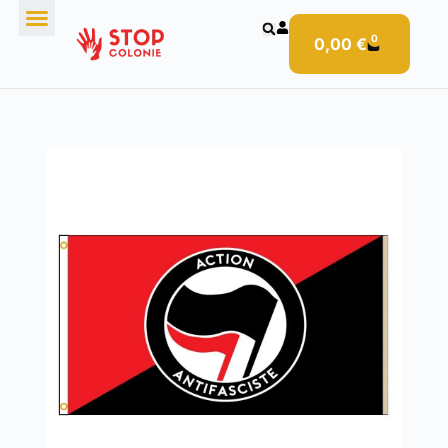
0
0,00
€