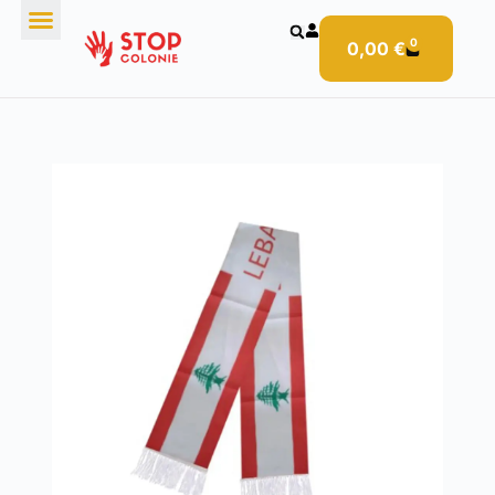
0
0,00
€