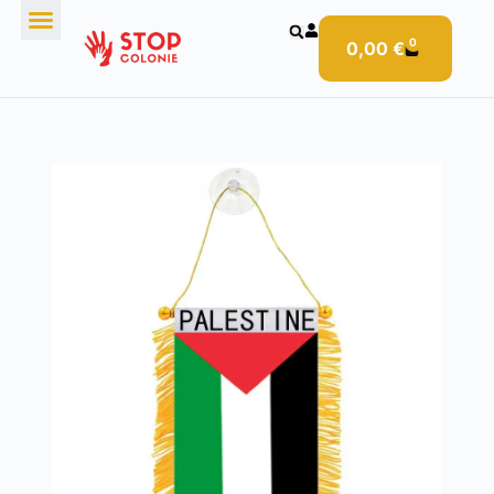
0
0,00
€