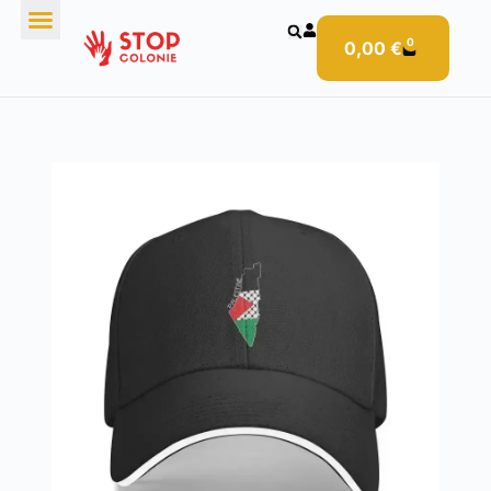
0
0,00
€