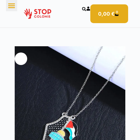
0
0,00
€