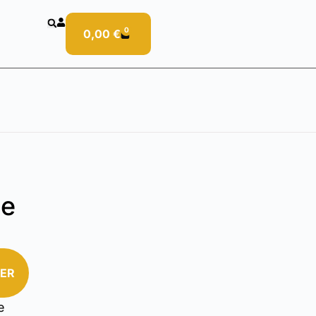
0
0,00
€
ne
IER
e