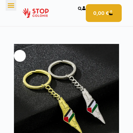
0
0,00
€