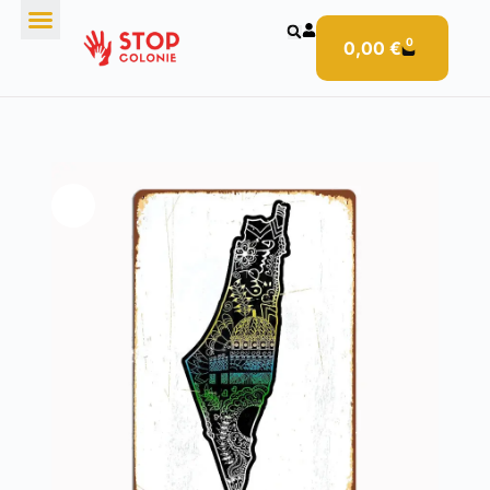
0
0,00
€