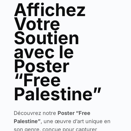
Affichez
Votre
Soutien
avec le
Poster
“Free
Palestine”
Découvrez notre
Poster “Free
Palestine”
, une œuvre d’art unique en
son genre, conçue pour capturer