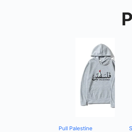
P
Pull Palestine
S