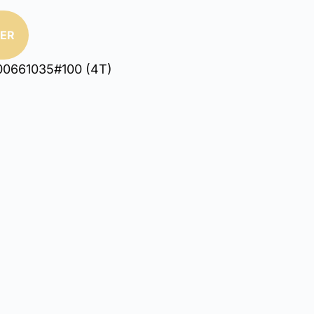
IER
00661035#100 (4T)