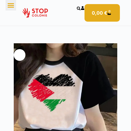
0
0,00
€