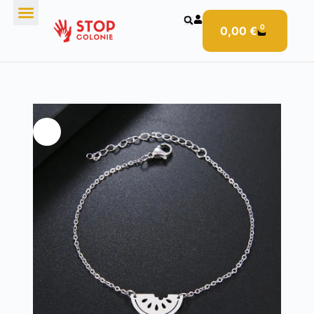
0
0,00
€