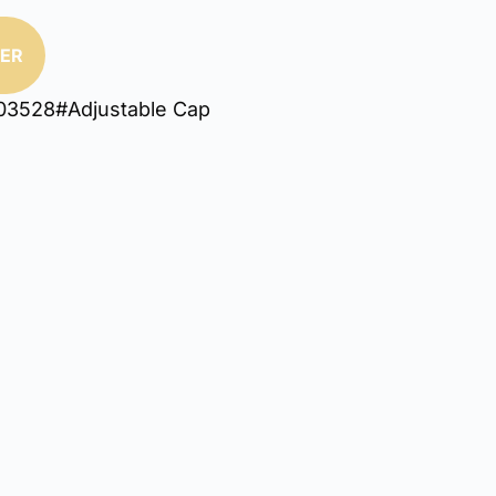
IER
03528#Adjustable Cap