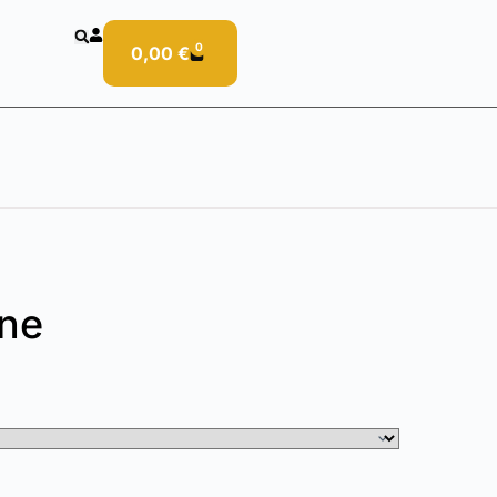
0
0,00
€
ine