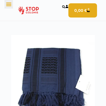
0
0,00
€