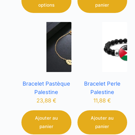
options
panier
Bracelet Pastèque
Bracelet Perle
Palestine
Palestine
23,88
€
11,88
€
Ajouter au
Ajouter au
panier
panier